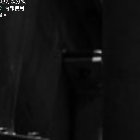
把已源頭分類
K1
內部使用
量。