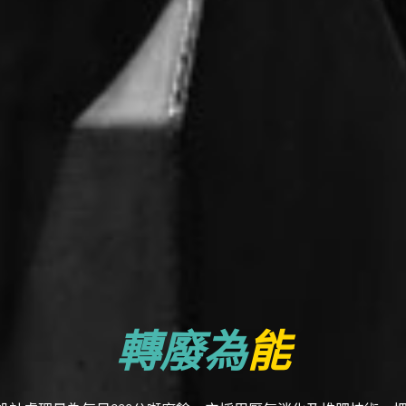
轉廢為
能